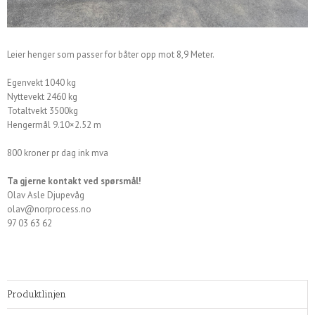
Leier henger som passer for båter opp mot 8,9 Meter.
Egenvekt 1040 kg
Nyttevekt 2460 kg
Totaltvekt 3500kg
Hengermål 9.10×2.52 m
800 kroner pr dag ink mva
Ta gjerne kontakt ved spørsmål!
Olav Asle Djupevåg
olav@norprocess.no
97 03 63 62
Produktlinjen