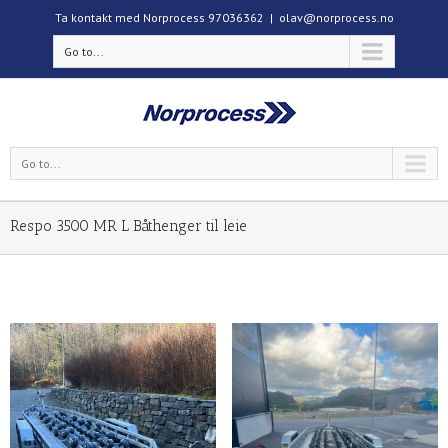
Ta kontakt med Norprocess 97036362
|
olav@norprocess.no
Go to...
Go to...
Respo 3500 MR L Båthenger til leie